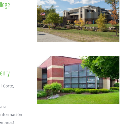
llege
Henry
l Corte,
para
 información
emana.!