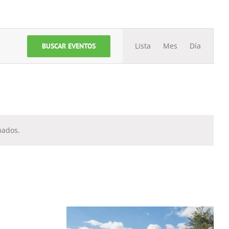
Navegación
Lista
Mes
Día
BUSCAR EVENTOS
de
vistas
de
Evento
mados.