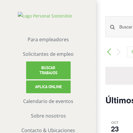
saltar
al
contenido
Naveg
Introduce
la
Para empleadores
de
palabra
Solicitantes de empleo
búsqu
clave.
Busca
BUSCAR
y
Eventos
TRABAJOS
para
vistas
APLICA ONLINE
la
de
Último
palabra
Calendario de eventos
clave.
Event
Sobre nosotros
OCT
23
Contacto & Ubicaciones