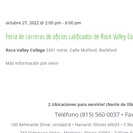
octubre 27, 2022 @ 2:00 pm
-
6:00 pm
Feria de carreras de oficios calificados de Rock Valley Co
Roca Valley College
3301 norte. Calle Mulford, Rockford
Más información por venir
2 Ubicaciones
para servirte!
(Norte de Ill
Teléfono
(815) 560-0037
• Fa
100 Almirante Drive, Unidad B •
Harvard, Illinois
60033 • 7:30
719 Ridgeview Drive •
McHenry, Illinois
60050 • 7:30am-6