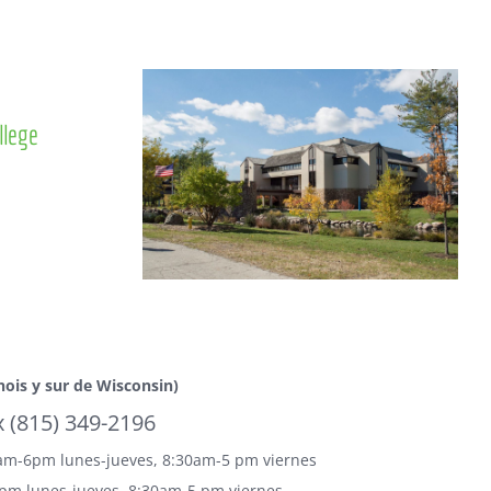
llege
inois y sur de Wisconsin)
x (815) 349-2196
am-6pm lunes-jueves, 8:30am-5 pm viernes
pm lunes-jueves, 8:30am-5 pm viernes