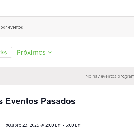
ación
Próximos
Hoy
eda
Selecciona
la
fecha.
No hay eventos progra
s Eventos Pasados
os
octubre 23, 2025 @ 2:00 pm
-
6:00 pm