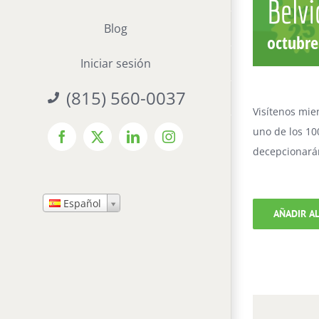
Belvi
Blog
octubre
Iniciar sesión
(815) 560-0037
Visítenos mie
uno de los 10
Facebook
X
LinkedIn
Instagram
decepcionarán
Español
AÑADIR A